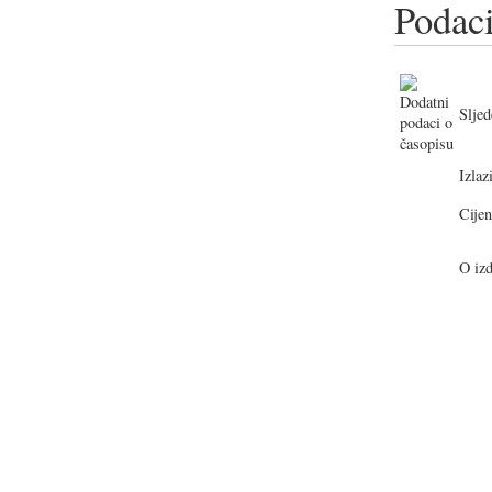
Podaci
Sljed
Izlazi
Cijen
O izd