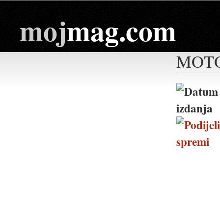
moj
mag.com
MOTO