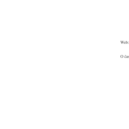
Web:
O ča