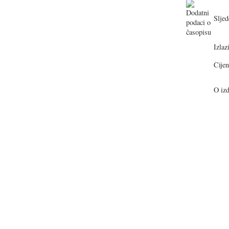
Sljed
Izlazi
Cijen
O izd