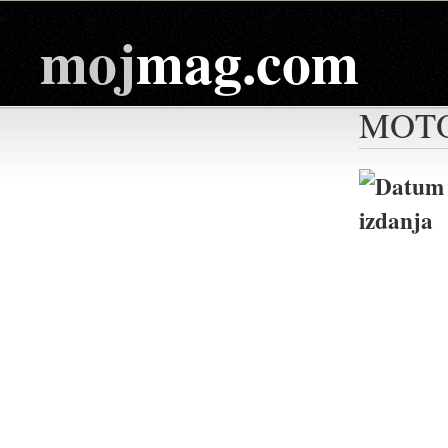
moj
mag.com
MOTO