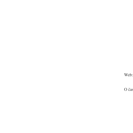
Web:
O ča