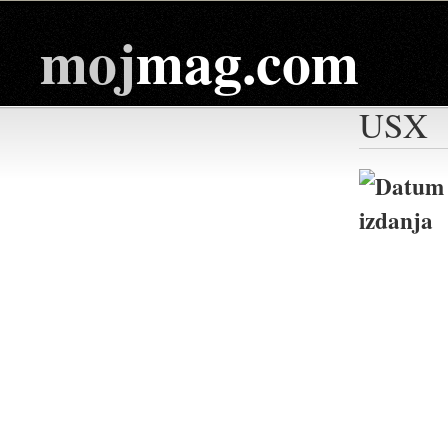
moj
mag.com
USX