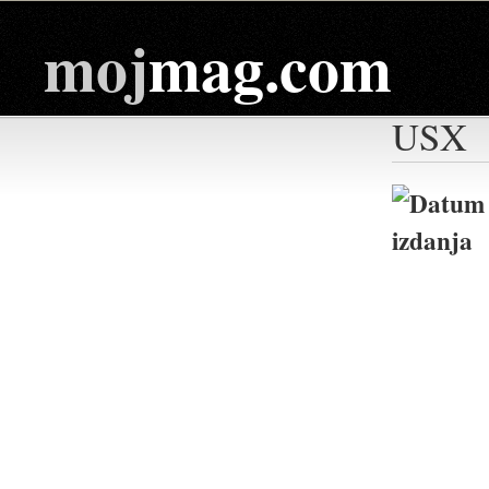
moj
mag.com
USX