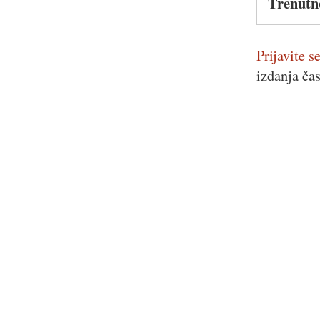
Trenutn
Prijavite se
izdanja ča