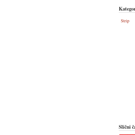
Kategor
Strip
Slični č