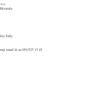
.o.o.
 Hrvatska
čić-Tally
rnji email ili na 091/525 15 45