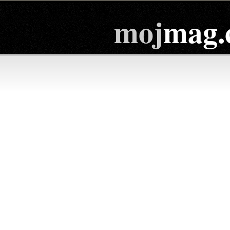
moj
mag.