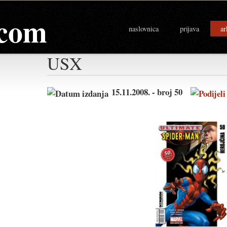
com
naslovnica
prijava
ar
USX
15.11.2008. - broj 50