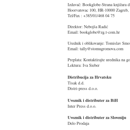
Izdavač: Bookglobe-Strana knjižara d
Hoorvatovac 100, HR-10000 Zagreb,
Tel/Fax : +385/01/468 04 75
Direktor: Nebojša Radić
Email: bookglobe@zg.t-com.hr
Urednik i oblikovanje: Tomislav Smol
Email: tally@stomugromova.com
Preplata: Kontaktirajte urednika na go
Lektura: Iva Sieber
Distribucija za Hrvatsku
Tisak d.d.
Distri-press d.o.o.
Uvoznik i distributer za BiH
Inter Press d.o.o.
Uvoznik i distributer za Sloveniju
Delo Prodaja