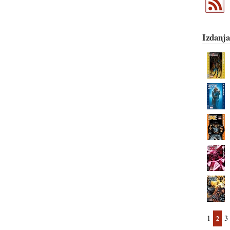
Izdanja
1
2
3