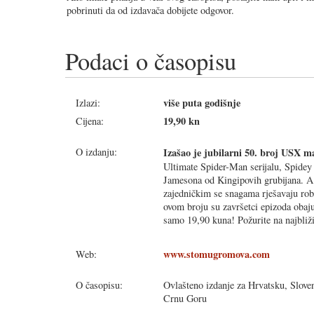
pobrinuti da od izdavača dobijete odgovor.
Podaci o časopisu
više puta godišnje
Izlazi:
19,90 kn
Cijena:
O izdanju:
Izašao je jubilarni 50. broj USX m
Ultimate Spider-Man serijalu, Spidey 
Jamesona od Kingipovih grubijana. A
zajedničkim se snagama rješavaju rob
ovom broju su završetci epizoda obaju 
samo 19,90 kuna! Požurite na najbliži
www.stomugromova.com
Web:
O časopisu:
Ovlašteno izdanje za Hrvatsku, Sloven
Crnu Goru