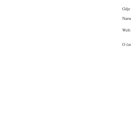
Gdje 
Narud
Web:
O ča