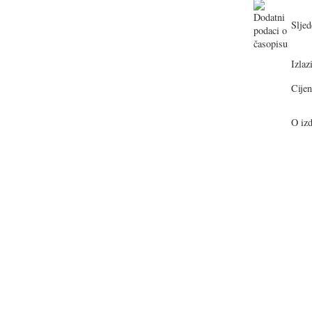
Sljed
Izlazi
Cijen
O izd