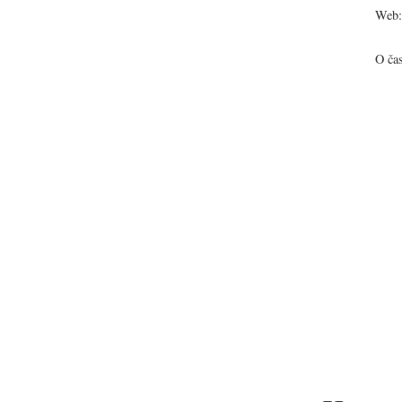
Web:
O ča