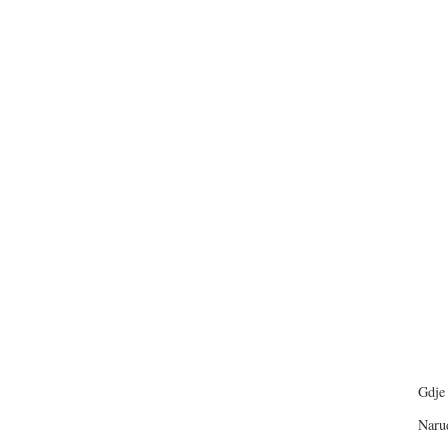
Gdje 
Narud