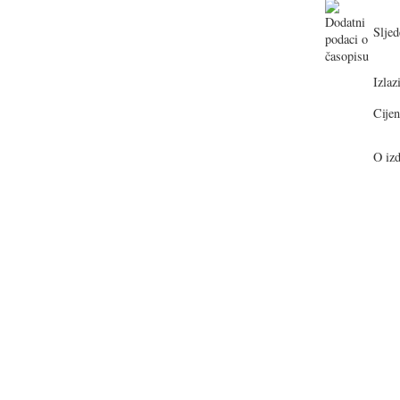
Sljed
Izlazi
Cijen
O izd