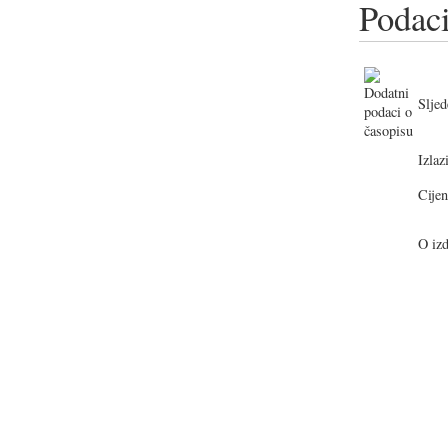
Podaci
Sljed
Izlazi
Cijen
O izd