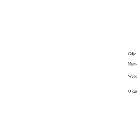
Gdje 
Narud
Web:
O ča