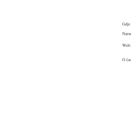
Gdje 
Narud
Web:
O ča