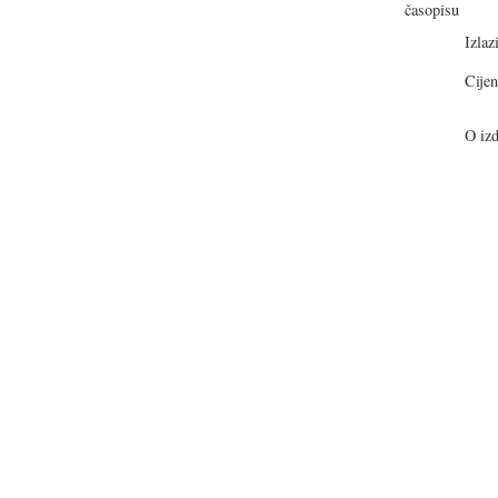
Izlazi
Cijen
O izd