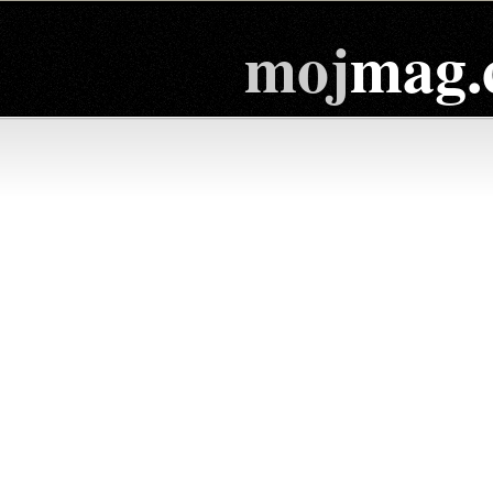
moj
mag.