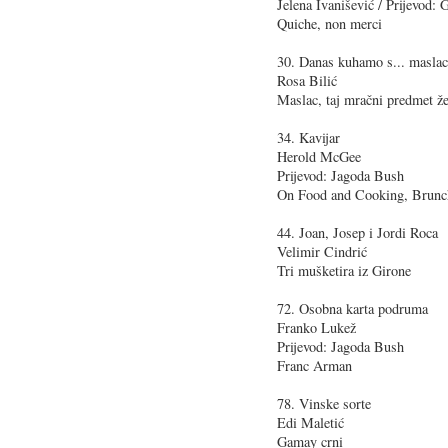
Jelena Ivanišević / Prijevod
Quiche, non merci
30. Danas kuhamo s... masla
Rosa Bilić
Maslac, taj mračni predmet ž
34. Kavijar
Herold McGee
Prijevod: Jagoda Bush
On Food and Cooking, Brunc
44. Joan, Josep i Jordi Roca
Velimir Cindrić
Tri mušketira iz Girone
72. Osobna karta podruma
Franko Lukež
Prijevod: Jagoda Bush
Franc Arman
78. Vinske sorte
Edi Maletić
Gamay crni