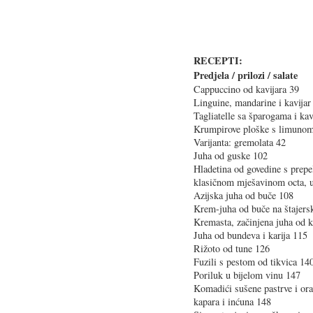
RECEPTI:
Predjela / prilozi / salate
Cappuccino od kavijara 39
Linguine, mandarine i kavijar
Tagliatelle sa šparogama i ka
Krumpirove ploške s limunom
Varijanta: gremolata 42
Juha od guske 102
Hladetina od govedine s prepe
klasičnom mješavinom octa, u
Azijska juha od buče 108
Krem-juha od buče na štajers
Kremasta, začinjena juha od 
Juha od bundeva i karija 115
Rižoto od tune 126
Fuzili s pestom od tikvica 14
Poriluk u bijelom vinu 147
Komadići sušene pastrve i or
kapara i inćuna 148