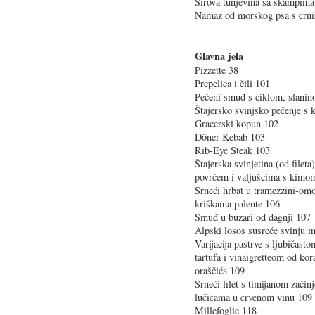
Sirova tunjevina sa škampima
Namaz od morskog psa s crn
Glavna jela
Pizzette 38
Prepelica i čili 101
Pečeni smuđ s ciklom, slani
Štajersko svinjsko pečenje s
Gracerski kopun 102
Döner Kebab 103
Rib-Eye Steak 103
Štajerska svinjetina (od fileta
povrćem i valjušcima s kimo
Srneći hrbat u tramezzini-om
kriškama palente 106
Smuđ u buzari od dagnji 107
Alpski losos susreće svinju 
Varijacija pastrve s ljubičas
tartufa i vinaigretteom od kora
oraščića 109
Srneći filet s timijanom začin
lučicama u crvenom vinu 109
Millefoglie 118