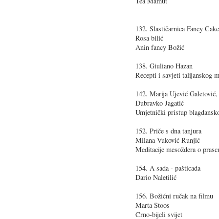
Tea Mamut
132. Slastičarnica Fancy Cake
Rosa bilić
Anin fancy Božić
138. Giuliano Hazan
Recepti i savjeti talijanskog 
142. Marija Ujević Galetović,
Dubravko Jagatić
Umjetnički pristup blagdans
152. Priče s dna tanjura
Milana Vuković Runjić
Meditacije mesoždera o prasc
154. A sada - pašticada
Dario Naletilić
156. Božićni ručak na filmu
Marta Štoos
Crno-bijeli svijet