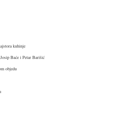
majstora kuhinje
 Josip Baće i Petar Barišić
kom objedu
u