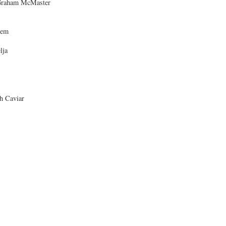
: Graham McMaster
cem
elja
h Caviar