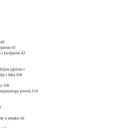
 40
vijarom 41
 i kavijarom 42
ličjim jajetom i
lja i luka 104
ki 108
korjenastoga povrća 114
0
ade u umaku od