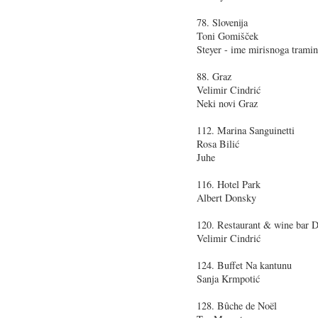
78. Slovenija
Toni Gomišček
Steyer - ime mirisnoga trami
88. Graz
Velimir Cindrić
Neki novi Graz
112. Marina Sanguinetti
Rosa Bilić
Juhe
116. Hotel Park
Albert Donsky
120. Restaurant & wine bar D
Velimir Cindrić
124. Buffet Na kantunu
Sanja Krmpotić
128. Bûche de Noël