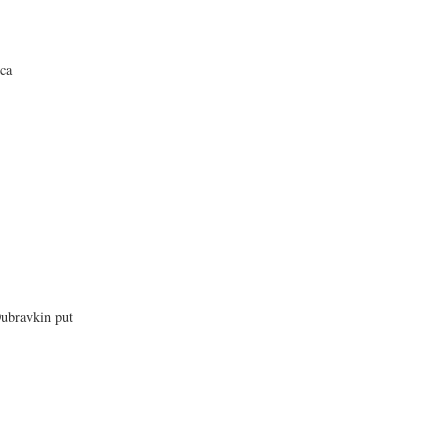
nca
ubravkin put