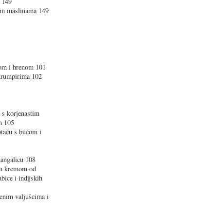
 149
im maslinama 149
nom i hrenom 101
 krumpirima 102
) s korjenastim
m 105
otaču s bučom i
mangalicu 108
tom kremom od
bice i indijskih
jenim valjušcima i