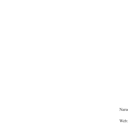
Narud
Web: