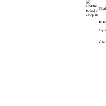
Sljed
Izlazi
Cijen
O izd