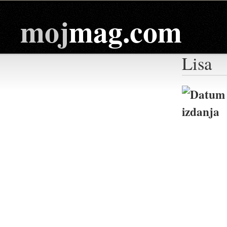
moj
mag.com
Lisa