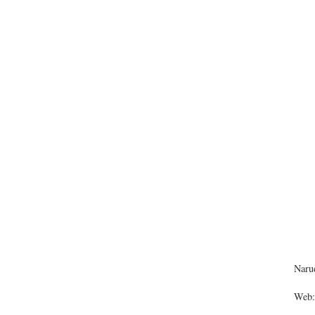
Narud
Web: