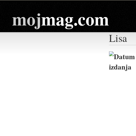
moj
mag.com
Lisa