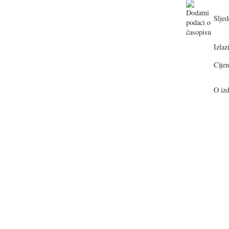
Sljed
Izlazi
Cijen
O izd