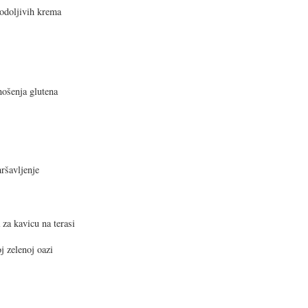
eodoljivih krema
dnošenja glutena
ršavljenje
 za kavicu na terasi
oj zelenoj oazi