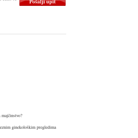
a majčinstvo?
bveznim ginekološkim pregledima