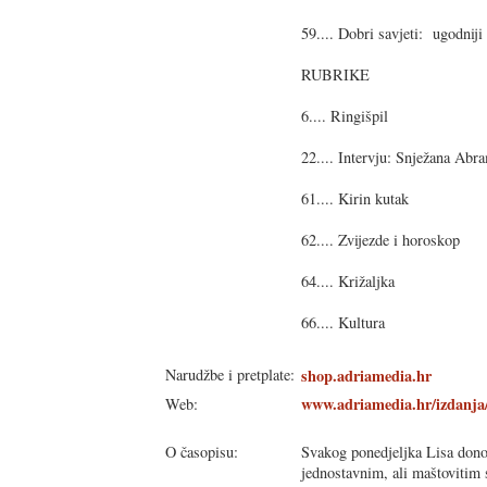
59.... Dobri savjeti: ugodnij
RUBRIKE
6.... Ringišpil
22.... Intervju: Snježana Abr
61.... Kirin kutak
62.... Zvijezde i horoskop
64.... Križaljka
66.... Kultura
Narudžbe i pretplate:
shop.adriamedia.hr
www.adriamedia.hr/izdanja
Web:
O časopisu:
Svakog ponedjeljka Lisa donos
jednostavnim, ali maštovitim 