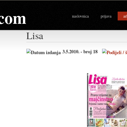
com
naslovnica
prijava
ar
Lisa
3.5.2010. - broj 18