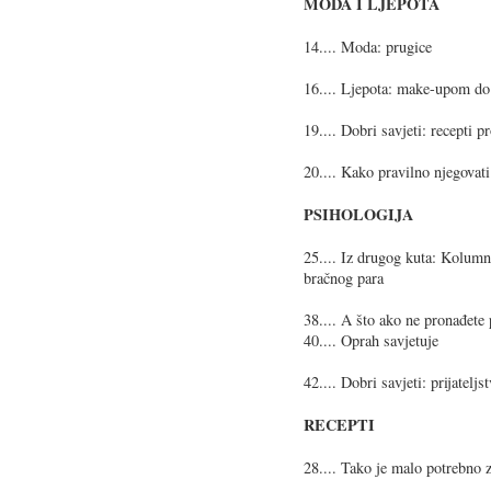
MODA I LJEPOTA
14.... Moda: prugice
16.... Ljepota: make-upom do
19.... Dobri savjeti: recepti pr
20.... Kako pravilno njegovati
PSIHOLOGIJA
25.... Iz drugog kuta: Kolumn
bračnog para
38.... A što ako ne pronađete
40.... Oprah savjetuje
42.... Dobri savjeti: prijatelj
RECEPTI
28.... Tako je malo potrebno z