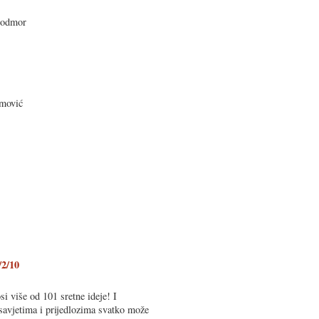
i odmor
amović
/2/10
i više od 101 sretne ideje! I
savjetima i prijedlozima svatko može