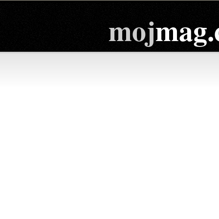
moj
mag.