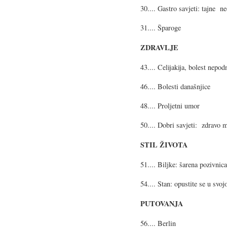
30.... Gastro savjeti: tajne n
31.... Šparoge
ZDRAVLJE
43.... Celijakija, bolest nepo
46.... Bolesti današnjice
48.... Proljetni umor
50.... Dobri savjeti: zdravo m
STIL ŽIVOTA
51.... Biljke: šarena pozivnica
54.... Stan: opustite se u svoj
PUTOVANJA
56.... Berlin