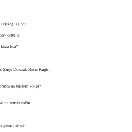
 svježeg izgleda
otiv celulita
 kožu lica?
e Sanje Doležal, Rosie Kugli i
 princa na bijelom konju?
stvo na ženski način
a gastro užitak