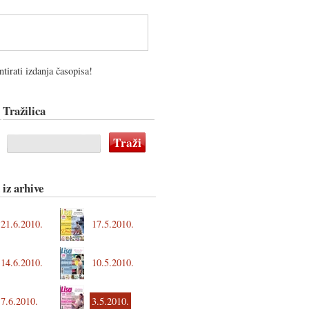
tirati izdanja časopisa!
Tražilica
 iz arhive
21.6.2010.
17.5.2010.
14.6.2010.
10.5.2010.
7.6.2010.
3.5.2010.