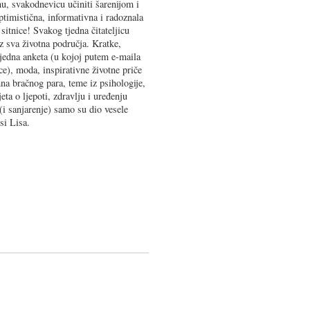
u, svakodnevicu učiniti šarenijom i
ptimistična, informativna i radoznala
sitnice! Svakog tjedna čitateljicu
 sva životna područja. Kratke,
 tjedna anketa (u kojoj putem e-maila
ce), moda, inspirativne životne priče
na bračnog para, teme iz psihologije,
eta o ljepoti, zdravlju i uređenju
(i sanjarenje) samo su dio vesele
si Lisa.