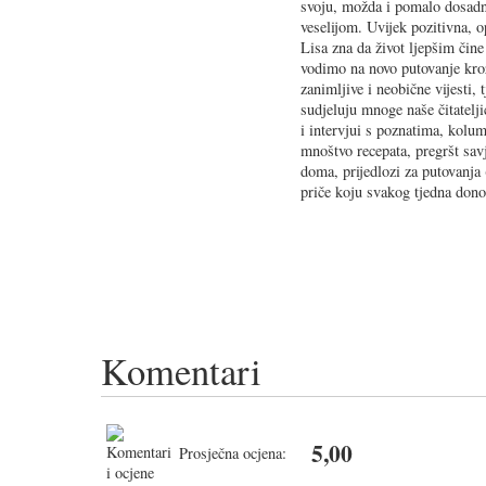
svoju, možda i pomalo dosadn
veselijom. Uvijek pozitivna, o
Lisa zna da život ljepšim čine 
vodimo na novo putovanje kroz
zanimljive i neobične vijesti,
sudjeluju mnoge naše čitatelji
i intervjui s poznatima, kolum
mnoštvo recepata, pregršt savj
doma, prijedlozi za putovanja 
priče koju svakog tjedna dono
Komentari
5,00
Prosječna ocjena: