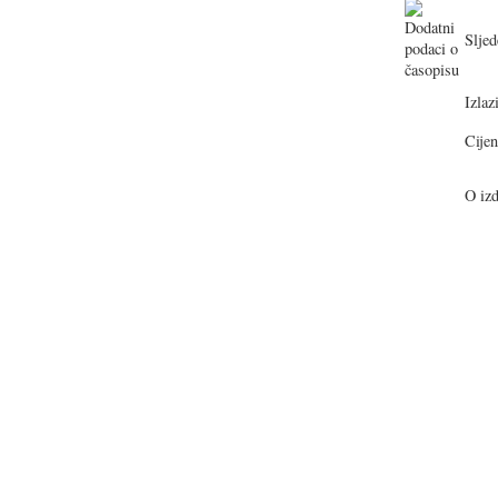
Sljed
Izlazi
Cijen
O izd