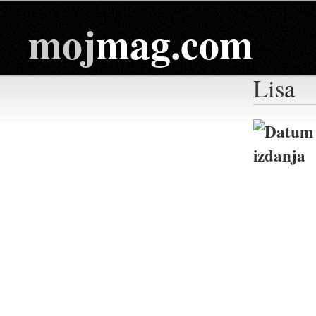
moj
mag.com
Lisa