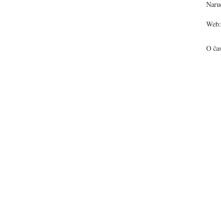
Narud
Web:
O ča