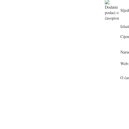
Sljed
Izlazi
Cijen
Narud
Web:
O ča