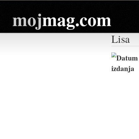
moj
mag.com
Lisa