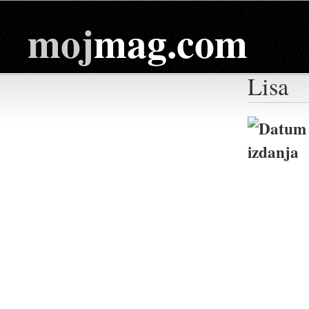
moj
mag.com
Lisa