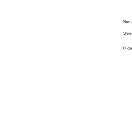
Narud
Web:
O ča