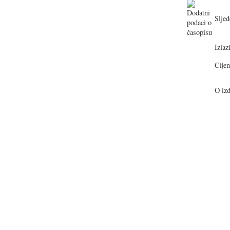
Sljed
Izlazi
Cijen
O izd