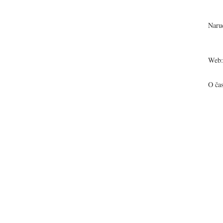
Narud
Web:
O ča