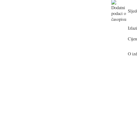
Sljed
Izlazi
Cijen
O izd