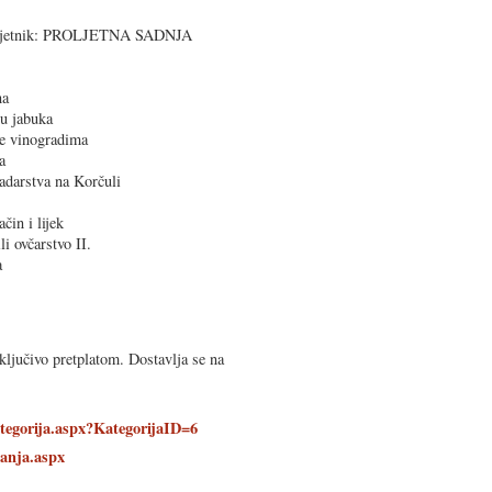
savjetnik: PROLJETNA SADNJA
na
tu jabuka
se vinogradima
a
adarstva na Korčuli
in i lijek
i ovčarstvo II.
a
ključivo pretplatom. Dostavlja se na
tegorija.aspx?KategorijaID=6
danja.aspx