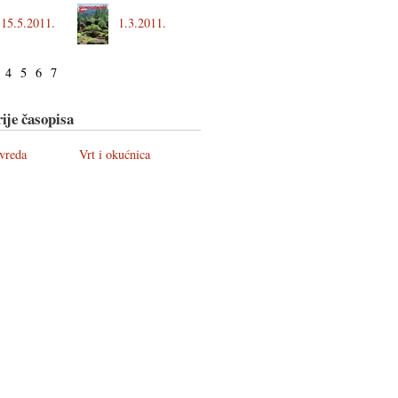
15.5.2011.
1.3.2011.
4
5
6
7
ije časopisa
ivreda
Vrt i okućnica