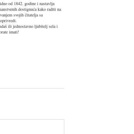
idno od 1842. godine i nastavlja
znanstvenih dostignuća kako raditi na
vanjem svojih čitatelja sa
joprivredi.
aš ili jednostavno ljubitelj sela i
orate imati!