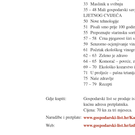
33 Maslinik u svibnju
35 – 48 Mali gospodarski 
LJETNOG CVIJEĆA
50 Nove tehnologije
51 Pisali smo prije 100 godi
55 Prepoznajte starinsku sor
57 – 58 Crna pjegavost širi 
59 Senzorno ocjenjivanje vin
61 Početak ekološkog vinogr
62 – 63 Zeleno je zdravo
64 – 65 Komorač – povrće, zač
69 – 70 Ekološko kozarstvo il
71 U proljeće – pašna tetanij
75 Naše zdravlje
77 – 79 Recepti
Gdje kupiti:
Gospodarski list se prodaje is
kućnu adresu pretplatnika.
Cijena: 70 kn za tri mjeseca.
Narudžbe i pretplate:
www.gospodarski-list.hr/Ka
www.gospodarski-list.hr/iz
Web: