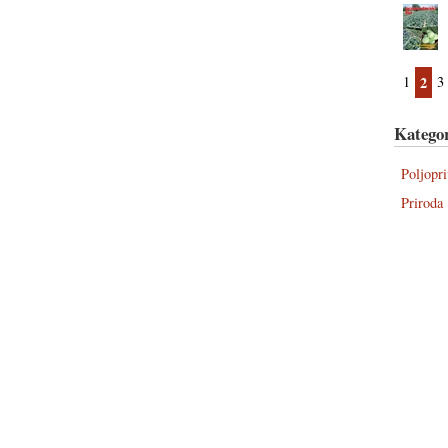
1
2
3
Kategor
Poljopr
Priroda