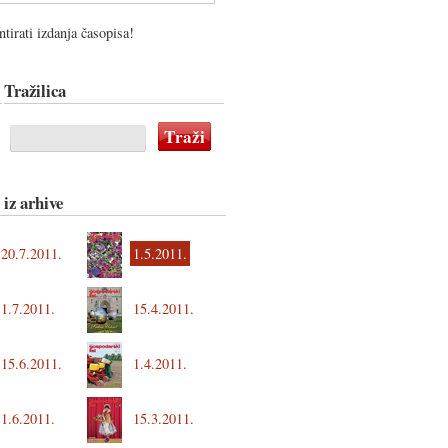
tirati izdanja časopisa!
Tražilica
 iz arhive
20.7.2011.
1.5.2011.
1.7.2011.
15.4.2011.
15.6.2011.
1.4.2011.
1.6.2011.
15.3.2011.