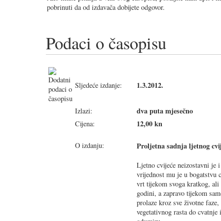
pobrinuti da od izdavača dobijete odgovor.
Podaci o časopisu
1.3.2012.
Sljedeće izdanje:
dva puta mjesečno
Izlazi:
12,00 kn
Cijena:
O izdanju:
Proljetna sadnja ljetnog cvi
Ljetno cvijeće neizostavni je 
vrijednost mu je u bogatstvu c
vrt tijekom svoga kratkog, ali
godini, a zapravo tijekom sam
prolaze kroz sve životne faze,
vegetativnog rasta do cvatnje