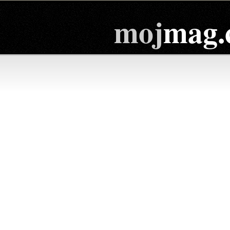
moj
mag.