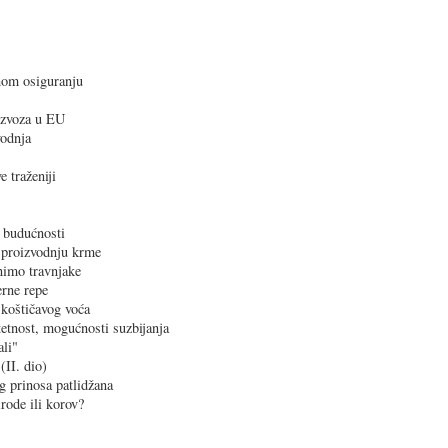
nom osiguranju
izvoza u EU
vodnja
 traženiji
a budućnosti
a proizvodnju krme
nimo travnjake
erne repe
 koštičavog voća
etnost, mogućnosti suzbijanja
ali"
II. dio)
 prinosa patlidžana
rode ili korov?