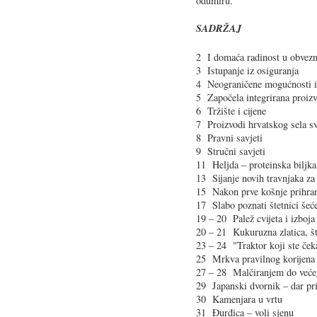
odumiru.
SADRŽAJ
2 I domaća radinost u obvez
3 Istupanje iz osiguranja
4 Neograničene mogućnosti 
5 Započela integrirana proiz
6 Tržište i cijene
7 Proizvodi hrvatskog sela sve
8 Pravni savjeti
9 Stručni savjeti
11 Heljda – proteinska biljk
13 Sijanje novih travnjaka z
15 Nakon prve košnje prihra
17 Slabo poznati štetnici šeć
19 – 20 Palež cvijeta i izboja
20 – 21 Kukuruzna zlatica, št
23 – 24 "Traktor koji ste ček
25 Mrkva pravilnog korijena (
27 – 28 Malčiranjem do većeg
29 Japanski dvornik – dar pri
30 Kamenjara u vrtu
31 Đurđica – voli sjenu