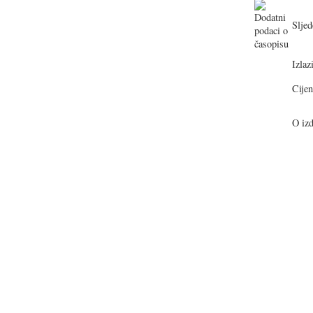
Sljed
Izlazi
Cijen
O izd