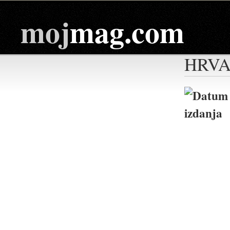
moj
mag.com
HRVA