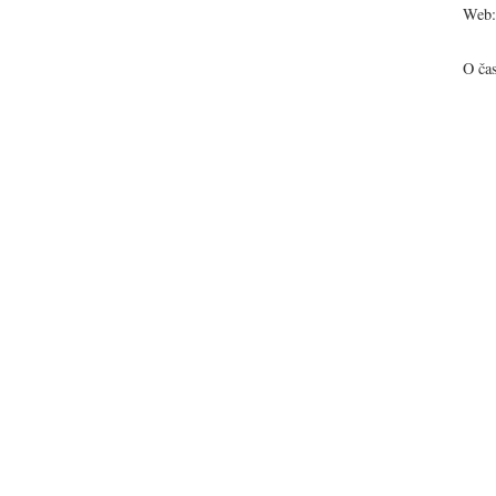
Web:
O ča