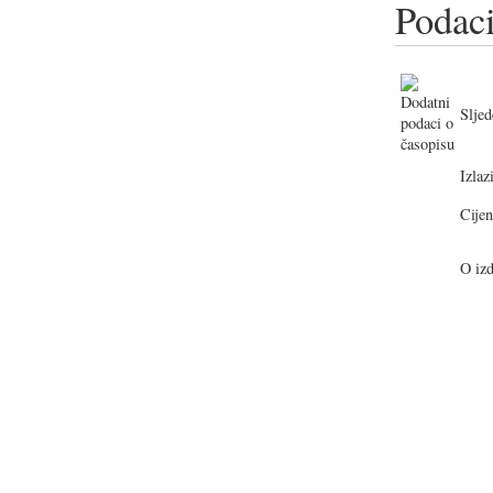
Podaci
Sljed
Izlazi
Cijen
O izd