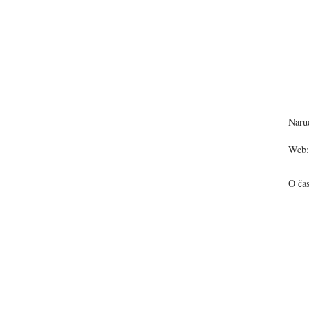
Narud
Web:
O ča