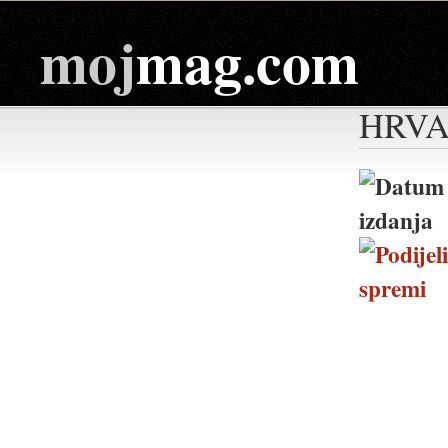
moj
mag.com
HRVA