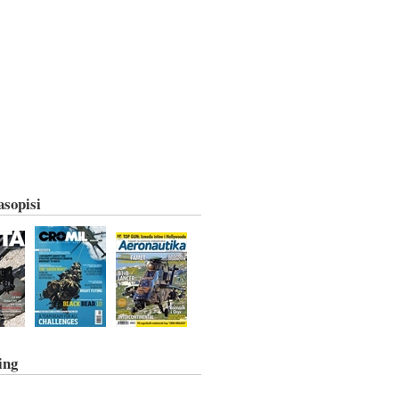
asopisi
ing