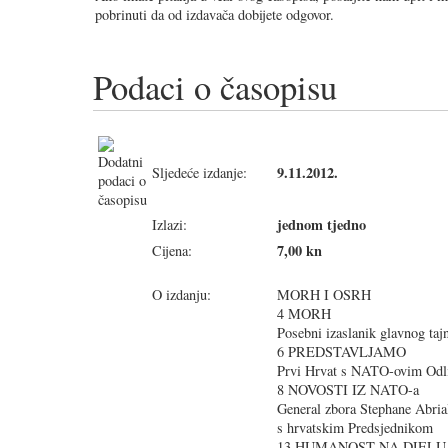
pobrinuti da od izdavača dobijete odgovor.
Podaci o časopisu
9.11.2012.
Sljedeće izdanje:
jednom tjedno
Izlazi:
7,00 kn
Cijena:
O izdanju:
MORH I OSRH
4 MORH
Posebni izaslanik glavnog ta
6 PREDSTAVLJAMO
Prvi Hrvat s NATO-ovim Odli
8 NOVOSTI IZ NATO-a
General zbora Stephane Abria
s hrvatskim Predsjednikom
13 HUMANOST NA DJELU