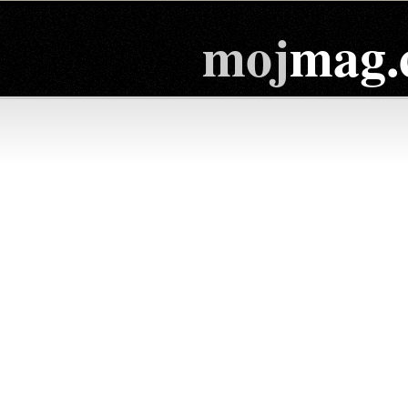
moj
mag.