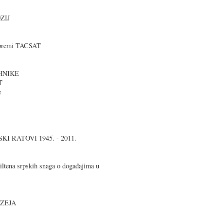
ZIJ
opremi TACSAT
EHNIKE
T
e
I RATOVI 1945. - 2011.
iltena srpskih snaga o događajima u
UZEJA