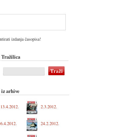
tirati izdanja časopisa!
Tražilica
 iz arhive
13.4.2012.
2.3.2012.
6.4.2012.
24.2.2012.