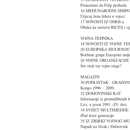
Pomozimo da Filip prohoda
16 MEĐUNARODNI SIMPO
Utjecaj žena lidera u vojsci
17 NOVOSTI IZ OSRH-a
Obuka na sustavu BICES i 
VOJNA TEHNIKA
18 NOVOSTI IZ VOJNE T
20 EUROPSKA SIGURNOS
Borbene grupe Europske unij
26 VOJNE ORGANIZACIJE
Što stoji iza vojne stege?
MAGAZIN
30 PODLISTAK - GRAĐANSK
Kongo 1996. - 2009.
32 DOMOVINSKI RAT
Informacije iz promidžbenih b
Lici, u jesen 1991. (IV. dio)
34 SVIJET MULTIMEDIJE
iPad treće generacije
35 IZ ZBIRKI VOJNOG M
Napadi na Sisak i Dubrovnik