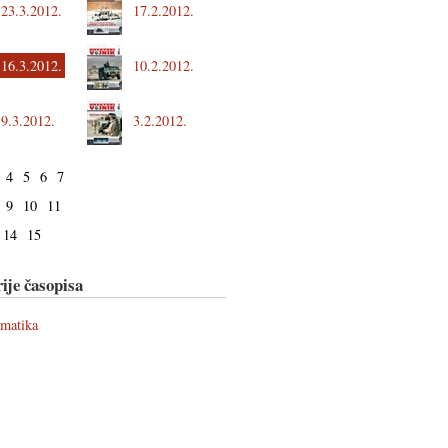
23.3.2012.
17.2.2012.
16.3.2012.
10.2.2012.
9.3.2012.
3.2.2012.
4
5
6
7
9
10
11
14
15
ije časopisa
ematika