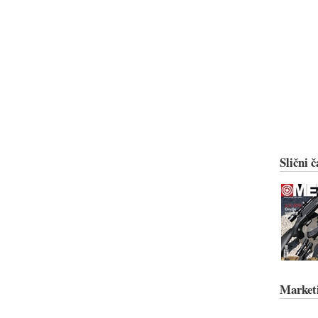
Slični č
Market