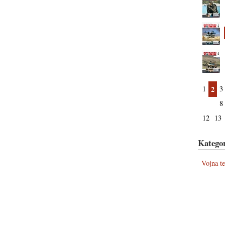
1
2
3
8
12
13
Kategor
Vojna t