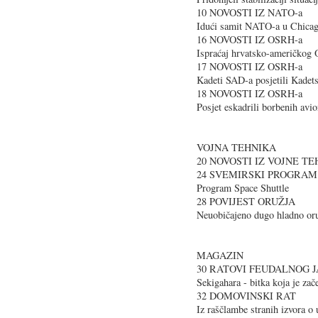
10 NOVOSTI IZ NATO-a
Idući samit NATO-a u Chica
16 NOVOSTI IZ OSRH-a
Ispraćaj hrvatsko-američko
17 NOVOSTI IZ OSRH-a
Kadeti SAD-a posjetili Kadet
18 NOVOSTI IZ OSRH-a
Posjet eskadrili borbenih avi
VOJNA TEHNIKA
20 NOVOSTI IZ VOJNE T
24 SVEMIRSKI PROGRAM
Program Space Shuttle
28 POVIJEST ORUŽJA
Neuobičajeno dugo hladno or
MAGAZIN
30 RATOVI FEUDALNOG J
Sekigahara - bitka koja je zače
32 DOMOVINSKI RAT
Iz raščlambe stranih izvora o