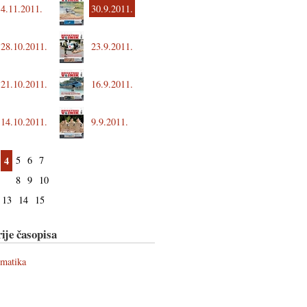
4.11.2011.
30.9.2011.
28.10.2011.
23.9.2011.
21.10.2011.
16.9.2011.
14.10.2011.
9.9.2011.
4
5
6
7
8
9
10
13
14
15
ije časopisa
ematika