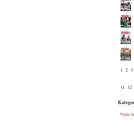
1
2
3
11
12
Kategor
Vojna t