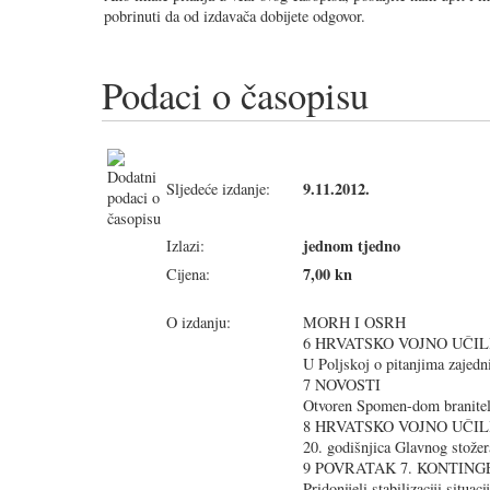
pobrinuti da od izdavača dobijete odgovor.
Podaci o časopisu
9.11.2012.
Sljedeće izdanje:
jednom tjedno
Izlazi:
7,00 kn
Cijena:
O izdanju:
MORH I OSRH
6 HRVATSKO VOJNO UČIL
U Poljskoj o pitanjima zajedn
7 NOVOSTI
Otvoren Spomen-dom branitelj
8 HRVATSKO VOJNO UČIL
20. godišnjica Glavnog stož
9 POVRATAK 7. KONTING
Pridonijeli stabilizaciji situa