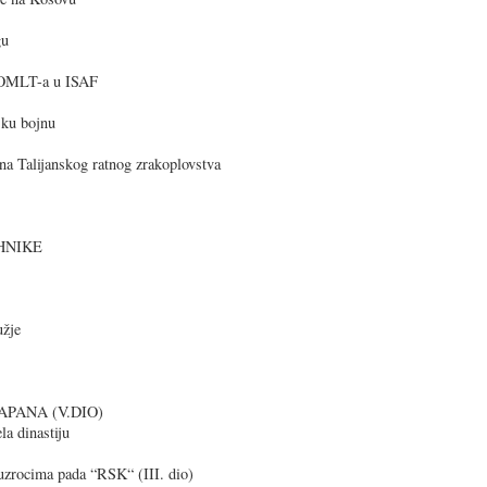
gu
g OMLT-a u ISAF
sku bojnu
ona Talijanskog ratnog zrakoplovstva
EHNIKE
užje
APANA (V.DIO)
la dinastiju
 uzrocima pada “RSK“ (III. dio)