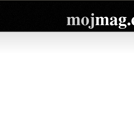
moj
mag.