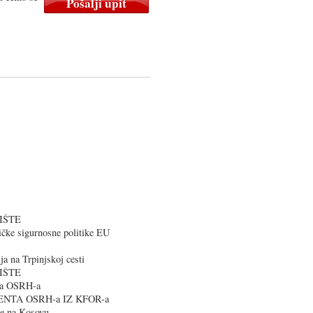
IŠTE
ičke sigurnosne politike EU
a na Trpinjskoj cesti
IŠTE
era OSRH-a
ENTA OSRH-a IZ KFOR-a
cije na Kosovu