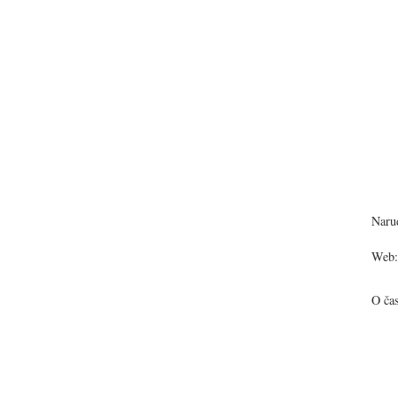
Narud
Web:
O ča