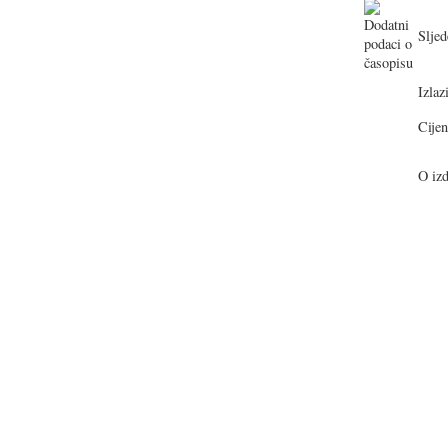
Sljed
Izlazi
Cijen
O izd