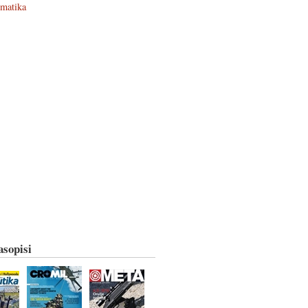
ematika
asopisi