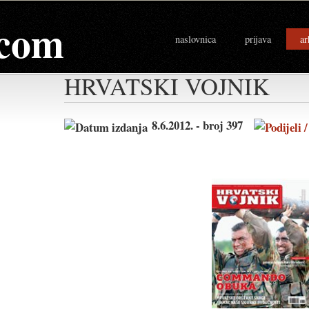
com
naslovnica
prijava
ar
HRVATSKI VOJNIK
8.6.2012. - broj 397