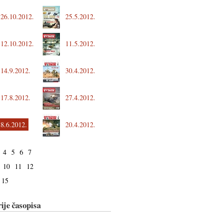
26.10.2012.
25.5.2012.
12.10.2012.
11.5.2012.
14.9.2012.
30.4.2012.
17.8.2012.
27.4.2012.
8.6.2012.
20.4.2012.
4
5
6
7
10
11
12
15
ije časopisa