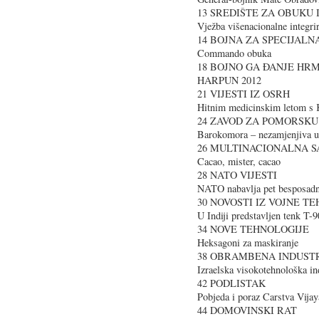
13 SREDIŠTE ZA OBUKU 
Vježba višenacionalne integrir
14 BOJNA ZA SPECIJALN
Commando obuka
18 BOJNO GA ĐANJE HRM
HARPUN 2012
21 VIJESTI IZ OSRH
Hitnim medicinskim letom s K
24 ZAVOD ZA POMORSKU
Barokomora – nezamjenjiva u l
26 MULTINACIONALNA S
Cacao, mister, cacao
28 NATO VIJESTI
NATO nabavlja pet besposadni
30 NOVOSTI IZ VOJNE T
U Indiji predstavljen tenk T
34 NOVE TEHNOLOGIJE
Heksagoni za maskiranje
38 OBRAMBENA INDUSTR
Izraelska visokotehnološka ind
42 PODLISTAK
Pobjeda i poraz Carstva Vija
44 DOMOVINSKI RAT