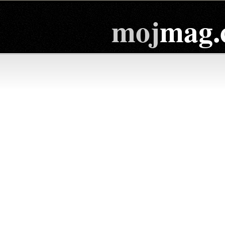
moj
mag.