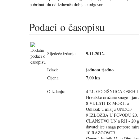
pobrinuti da od izdavača dobijete odgovor.
Podaci o časopisu
9.11.2012.
Sljedeće izdanje:
jednom tjedno
Izlazi:
7,00 kn
Cijena:
O izdanju:
4 21. GODIŠNJICA OSRH I
Hrvatske oružane snage - jam
8 VIJESTI IZ MORH a
Odlazak u misiju UNDOF
9 IZLOŽBA U POVODU 20
ČLANSTVO UN a RH - 20 god
davateljice snaga potpore mir
10 RAZGOVOR
General-bojnik Mate Obrado