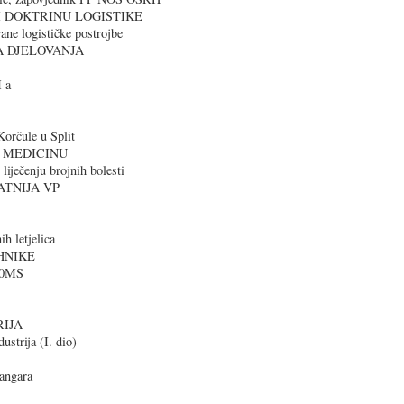
I DOKTRINU LOGISTIKE
ane logističke postrojbe
A DJELOVANJA
 a
orčule u Split
 MEDICINU
iječenju brojnih bolesti
ATNIJA VP
h letjelica
EHNIKE
-90MS
IJA
ustrija (I. dio)
yangara