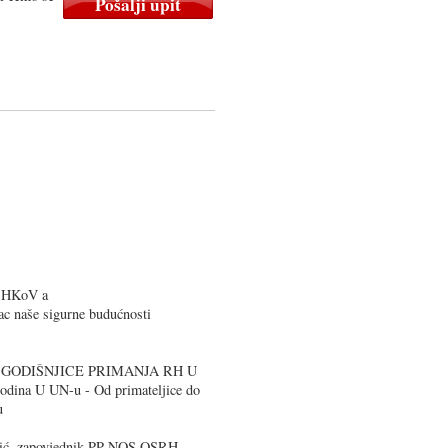
 HKoV a
ac naše sigurne budućnosti
. GODIŠNJICE PRIMANJA RH U
ina U UN-u - Od primateljice do
u
vić, zapovjednik PP NOS OSRH