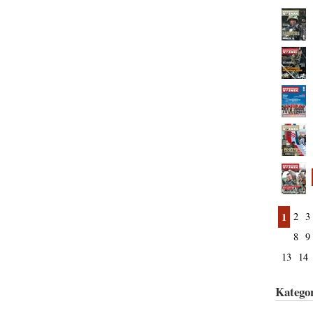
1
2
3
8
9
13
14
Kategor