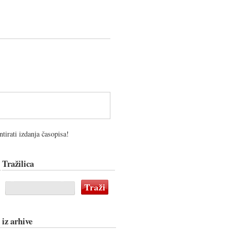
tirati izdanja časopisa!
Tražilica
 iz arhive