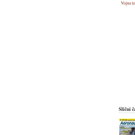
Vojna t
Slični č