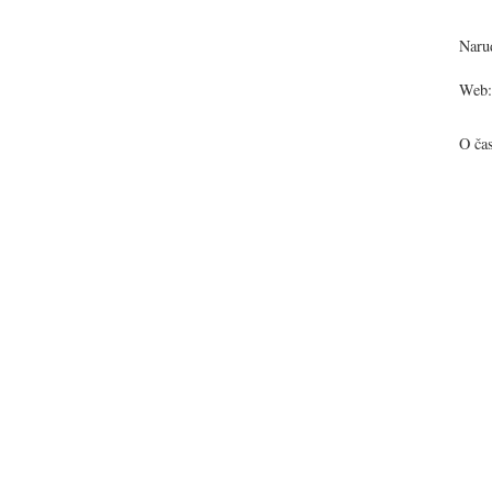
Narud
Web:
O ča