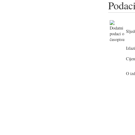
Podaci
Sljed
Izlazi
Cijen
O izd