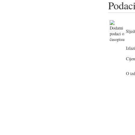
Podaci
Sljed
Izlazi
Cijen
O izd