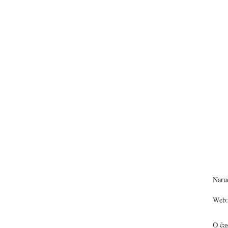
Narud
Web:
O ča