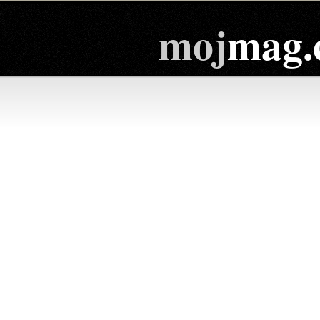
moj
mag.