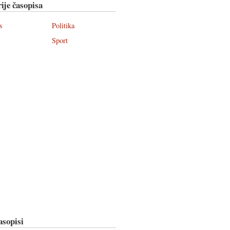
ije časopisa
s
Politika
Sport
asopisi