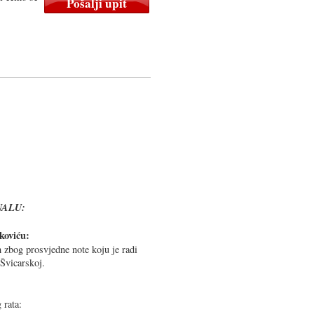
NALU:
koviću:
 zbog prosvjedne note koju je radi
Švicarskoj.
 rata: