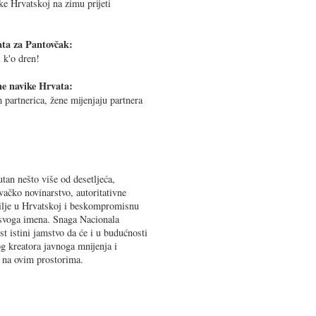
e Hrvatskoj na zimu prijeti
ata za Pantovčak:
 k'o dren!
ne navike Hrvata:
partnerica, žene mijenjaju partnera
tan nešto više od desetljeća,
vačko novinarstvo, autoritativne
bilje u Hrvatskoj i beskompromisnu
 svoga imena. Snaga Nacionala
st istini jamstvo da će i u budućnosti
og kreatora javnoga mnijenja i
ta na ovim prostorima.