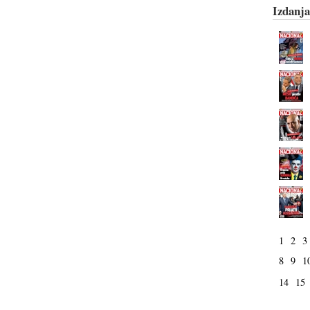
Izdanja
1
2
3
8
9
1
14
15