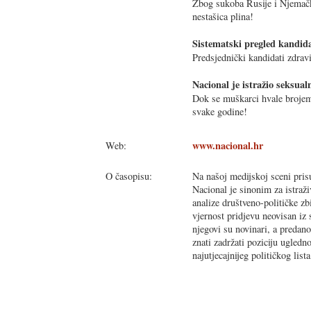
Zbog sukoba Rusije i Njemačk
nestašica plina!
Sistematski pregled kandid
Predsjednički kandidati zdravi
Nacional je istražio seksual
Dok se muškarci hvale brojem 
svake godine!
www.nacional.hr
Web:
O časopisu:
Na našoj medijskoj sceni prisu
Nacional je sinonim za istraži
analize društveno-političke z
vjernost pridjevu neovisan iz
njegovi su novinari, a predano
znati zadržati poziciju ugledn
najutjecajnijeg političkog lis