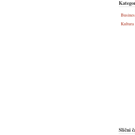
Kategor
Busines
Kultura
Slični č