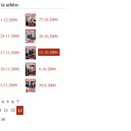
 iz arhive
27.10.2009.
1.12.2009.
24.11.2009.
20.10.2009.
13.10.2009.
17.11.2009.
10.11.2009.
6.10.2009.
3.11.2009.
29.9.2009.
4
5
6
7
0
11
12
13
16