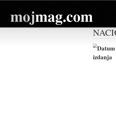
moj
mag.com
NACI