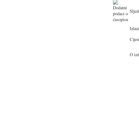
Sljed
Izlazi
Cijen
O izd