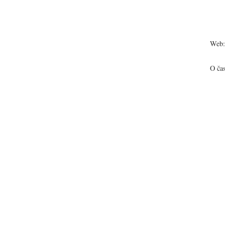
Web:
O ča