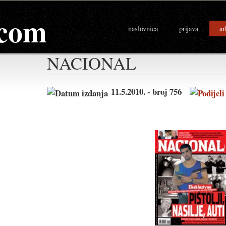
com
naslovnica
prijava
ar
NACIONAL
11.5.2010. - broj 756