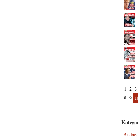
1
2
3
8
9
1
Kategor
Busines