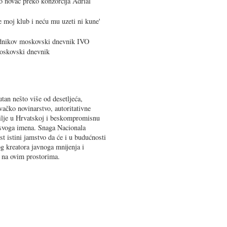
 novac preko konzorcija Adrial
 moj klub i neću mu uzeti ni kune'
dnikov moskovski dnevnik IVO
skovski dnevnik
tan nešto više od desetljeća,
vačko novinarstvo, autoritativne
bilje u Hrvatskoj i beskompromisnu
 svoga imena. Snaga Nacionala
st istini jamstvo da će i u budućnosti
og kreatora javnoga mnijenja i
ta na ovim prostorima.