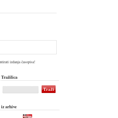
tirati izdanja časopisa!
Tražilica
 iz arhive