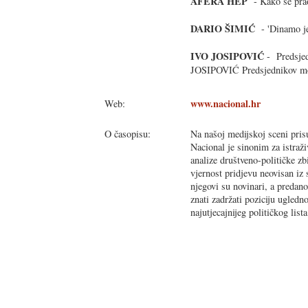
AFERA HEP
- Kako se prao
DARIO ŠIMIĆ
- 'Dinamo je
IVO JOSIPOVIĆ
- Predsje
JOSIPOVIĆ Predsjednikov mo
www.nacional.hr
Web:
O časopisu:
Na našoj medijskoj sceni prisu
Nacional je sinonim za istraži
analize društveno-političke z
vjernost pridjevu neovisan iz
njegovi su novinari, a predano
znati zadržati poziciju ugledn
najutjecajnijeg političkog lis