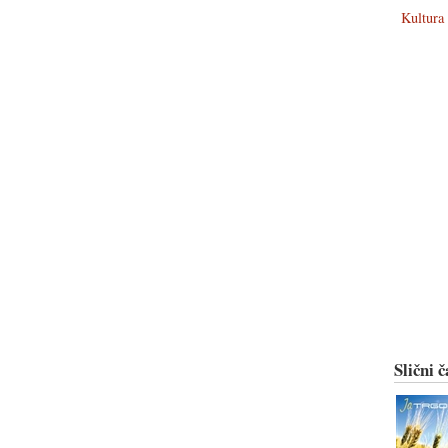
Kultura
Slični č