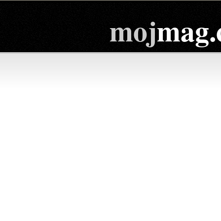
moj
mag.