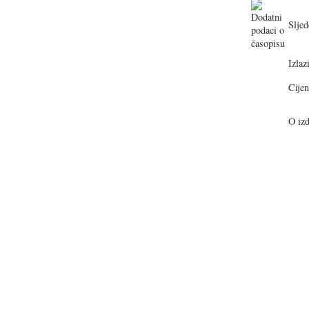
Sljed
Izlazi
Cijen
O izd