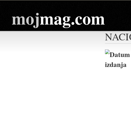
moj
mag.com
NACI