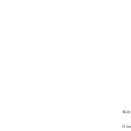
Web:
O ča