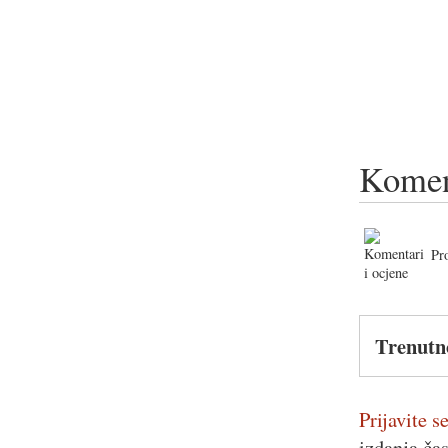
Komen
Pr
Trenutn
Prijavite se
izdanja ča