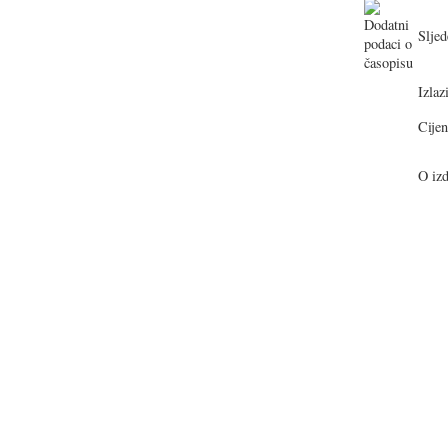
Sljed
Izlazi
Cijen
O izd