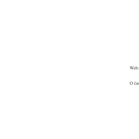
Web:
O ča