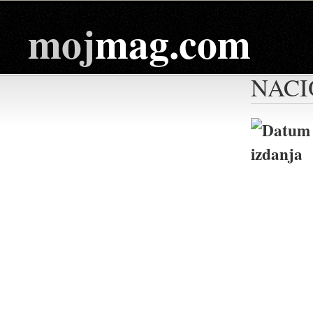
moj
mag.com
NACI