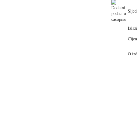
Sljed
Izlazi
Cijen
O izd