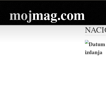
moj
mag.com
NACI