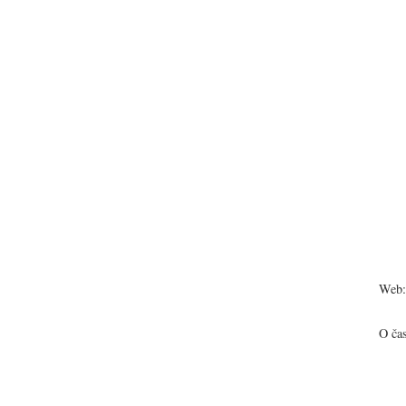
Web:
O ča