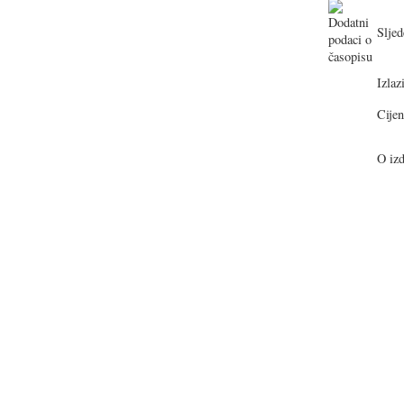
Sljed
Izlazi
Cijen
O izd