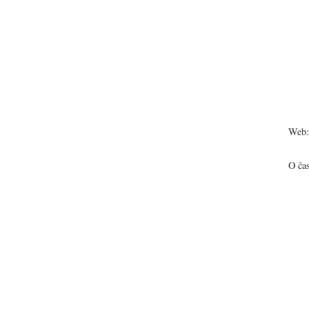
Web:
O ča