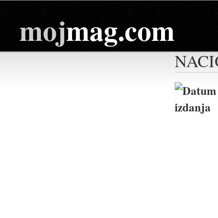
moj
mag.com
NACI