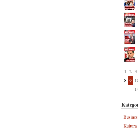
1
2
3
8
9
1
1
Kategor
Busines
Kultura