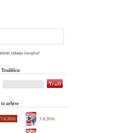
tirati izdanja časopisa!
Tražilica
 iz arhive
7.9.2010.
3.8.2010.