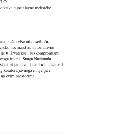
HLO
otkriva tajne slavne meksičke
tan nešto više od desetljeća,
vačko novinarstvo, autoritativne
bilje u Hrvatskoj i beskompromisnu
 svoga imena. Snaga Nacionala
st istini jamstvo da će i u budućnosti
og kreatora javnoga mnijenja i
ta na ovim prostorima.