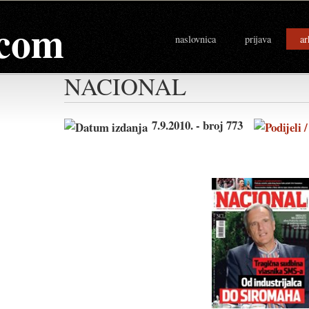
com
naslovnica
prijava
ar
NACIONAL
7.9.2010. - broj 773