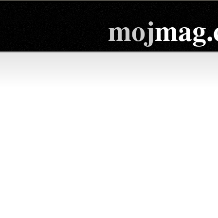
moj
mag.