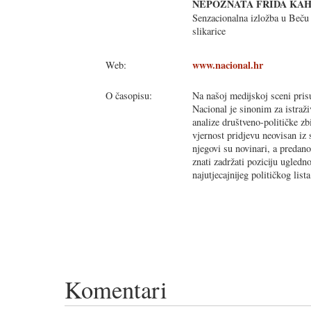
NEPOZNATA FRIDA KA
Senzacionalna izložba u Beču 
slikarice
www.nacional.hr
Web:
O časopisu:
Na našoj medijskoj sceni prisu
Nacional je sinonim za istraži
analize društveno-političke z
vjernost pridjevu neovisan iz
njegovi su novinari, a predano
znati zadržati poziciju ugledn
najutjecajnijeg političkog lis
Komentari