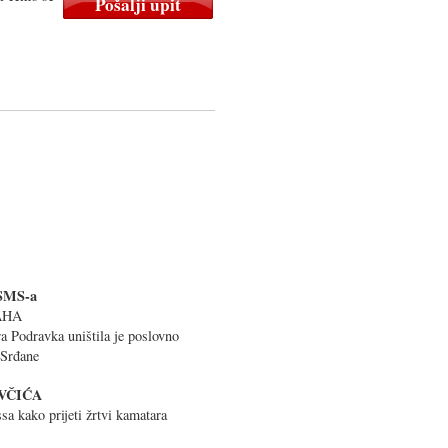
 SMS-a
MAHA
ra Podravka uništila je poslovno
i Srđane
VČIĆA
sa kako prijeti žrtvi kamatara