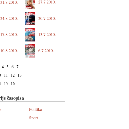
27.7.2010.
31.8.2010.
24.8.2010.
20.7.2010.
17.8.2010.
13.7.2010.
10.8.2010.
6.7.2010.
4
5
6
7
0
11
12
13
4
15
16
ije časopisa
s
Politika
Sport