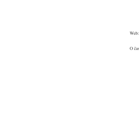
Web:
O ča