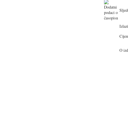
Sljed
Izlazi
Cijen
O izd