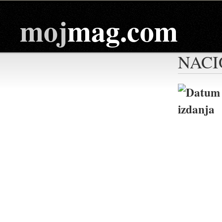
moj
mag.com
NACI